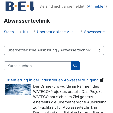
Zum Hauptinhalt
Sie sind nicht angemeldet. (
Anmelden
)
Abwassertechnik
Startseite
Kurse
Überbetriebliche Ausbildung
Abwassertechnik
Kursbereiche
Kurse suchen
Kurse suchen
Orientierung in der industriellen Abwasserreinigung
Der Onlinekurs wurde im Rahmen des
WATECO-Projektes erstellt. Das Projekt
WATECO hat sich zum Ziel gesetzt
einerseits die überbetriebliche Ausbildung
zur Fachkraft für Abwassertechnik in
Deutschland mit digitalen Lernmedien zu